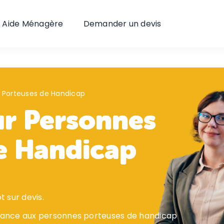
Aide Ménagère
Demander un devis
s Porteuses de Handicap
ur Personnes
e Handicap
t sur devis.
stance aux personnes porteuses de handicap