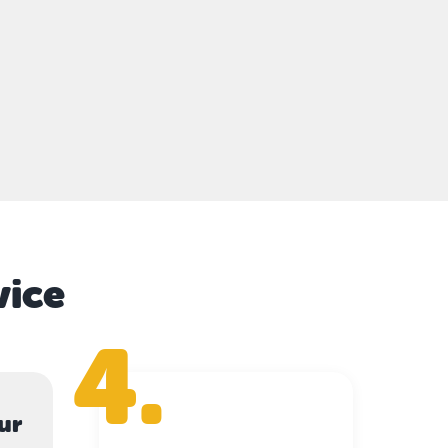
vice
4.
ur