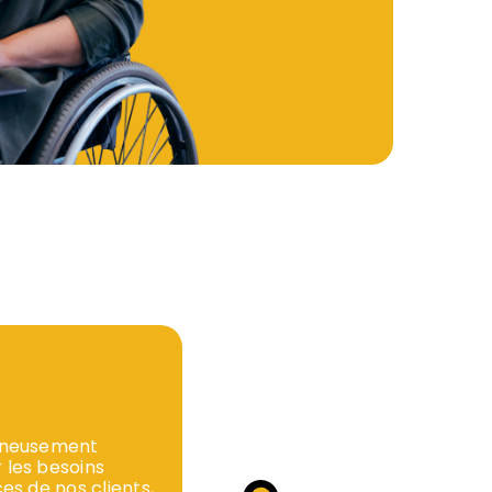
igneusement
 les besoins
es de nos clients,