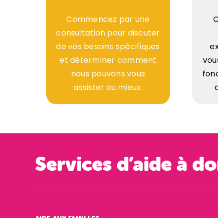
Commencez par une
C
consultation pour discuter
de vos besoins spécifiques
ex
et déterminer comment
vou
nous pouvons vous
fon
assister au mieux.
Services d’aide à do