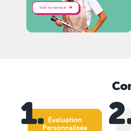
Voir le service
Com
1.
2
Évaluation
Personnalisée