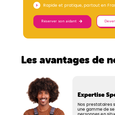
Rapide et pratique, partout en Fr
Réserver son aidant
Deven
Les avantages de n
Expertise Sp
Nos prestataires s
une gamme de ser
personnes en situ