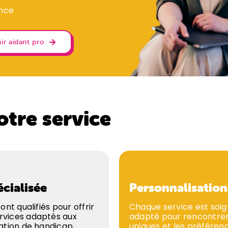
ance
ir aidant pro
otre service
écialisée
Personnalisation
ont qualifiés pour offrir
Chaque service est so
vices adaptés aux
adapté pour rencontrer
ation de handicap,
uniques et les préférenc