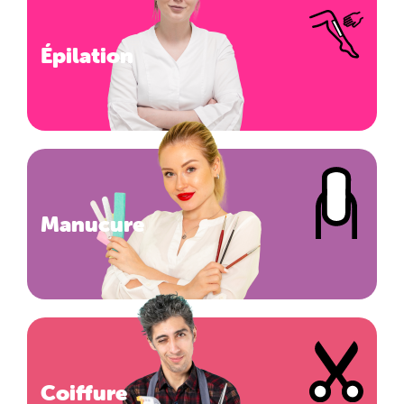
Épilation
Manucure
Coiffure